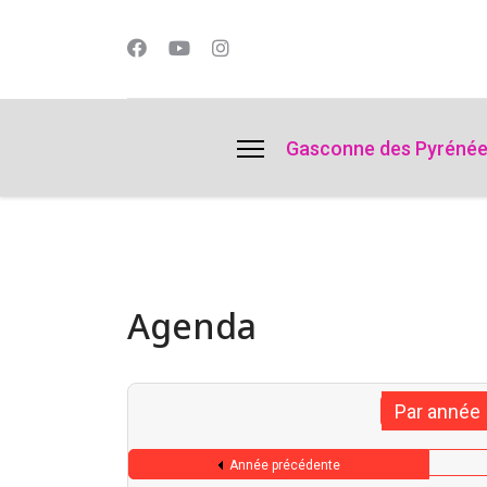
lts.
Gasconne des Pyréné
Agenda
Par année
Année précédente