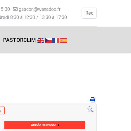
15 30
gascon@wanadoo.fr
Valider
redi 8:30 à 12:30 / 13:30 à 17:30
Type 2 or more charac
PASTORCLIM
s
Année suivante