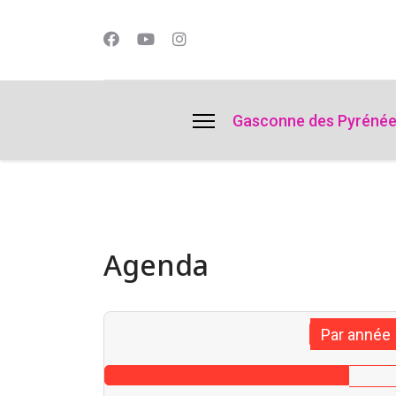
lts.
Gasconne des Pyréné
Agenda
Par année