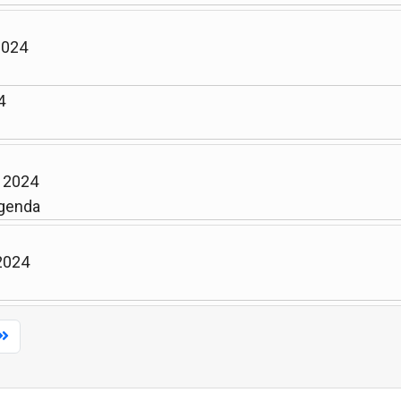
2024
4
n 2024
genda
 2024
Limite de la pagination