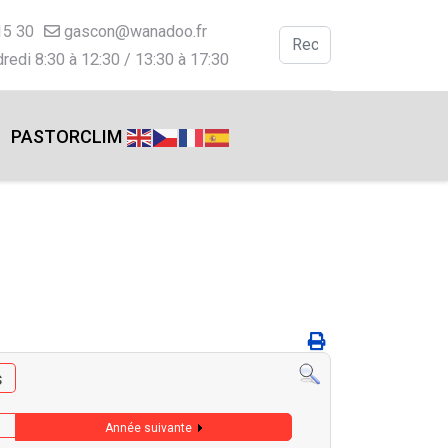
15 30
gascon@wanadoo.fr
Valider
redi 8:30 à 12:30 / 13:30 à 17:30
Type 2 or more charac
PASTORCLIM
s
Année suivante