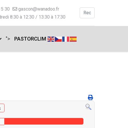
15 30
gascon@wanadoo.fr
Valider
redi 8:30 à 12:30 / 13:30 à 17:30
Type 2 or more charac
">
PASTORCLIM
s