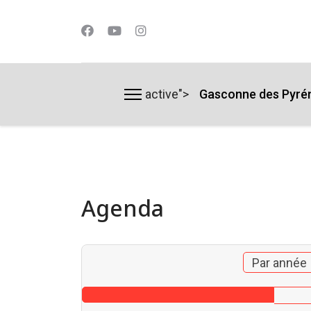
active">
Gasconne des Pyré
lts.
Agenda
Par année