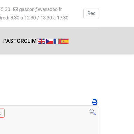
15 30
gascon@wanadoo.fr
Valider
redi 8:30 à 12:30 / 13:30 à 17:30
Type 2 or more charac
PASTORCLIM
s