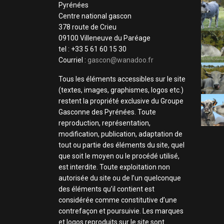
Pyrénées
Centre national gascon
378 route de Crieu
09100 Villeneuve du Paréage
tel : +33 5 61 60 15 30
Courriel :
gascon@wanadoo.fr
Tous les éléments accessibles sur le site
(textes, images, graphismes, logos etc.)
restent la propriété exclusive du Groupe
Gasconne des Pyrénées. Toute
reproduction, représentation,
modification, publication, adaptation de
tout ou partie des éléments du site, quel
que soit le moyen ou le procédé utilisé,
est interdite. Toute exploitation non
autorisée du site ou de l’un quelconque
des éléments qu’il contient est
considérée comme constitutive d’une
contrefaçon et poursuivie. Les marques
et logos reproduits sur le site sont