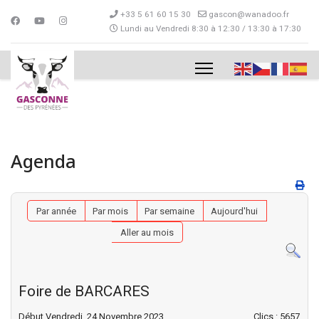
+33 5 61 60 15 30
gascon@wanadoo.fr
Lundi au Vendredi 8:30 à 12:30 / 13:30 à 17:30
Agenda
Par année
Par mois
Par semaine
Aujourd'hui
Aller au mois
Foire de BARCARES
Début Vendredi, 24 Novembre 2023
Clics
: 5657