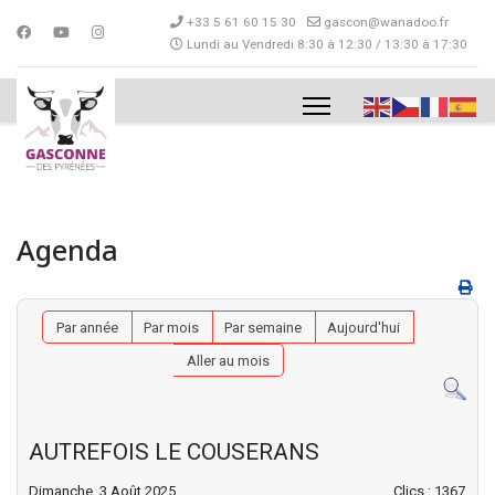
+33 5 61 60 15 30
gascon@wanadoo.fr
Lundi au Vendredi 8:30 à 12:30 / 13:30 à 17:30
Agenda
Par année
Par mois
Par semaine
Aujourd'hui
Aller au mois
AUTREFOIS LE COUSERANS
Dimanche, 3 Août 2025
Clics
: 1367