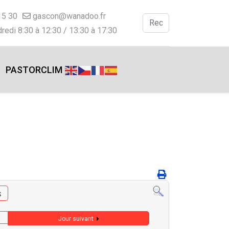
15 30
gascon@wanadoo.fr
Valider
redi 8:30 à 12:30 / 13:30 à 17:30
Type 2 or more charac
PASTORCLIM
s
Jour suivant