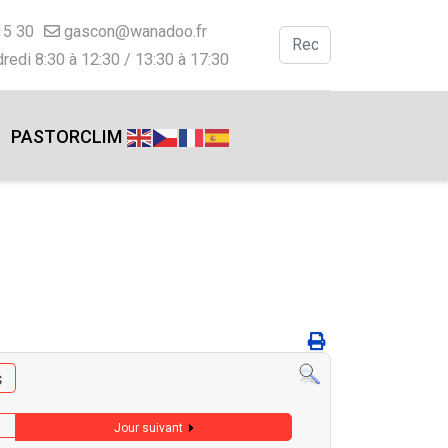
15 30
gascon@wanadoo.fr
Valider
redi 8:30 à 12:30 / 13:30 à 17:30
Type 2 or more charac
PASTORCLIM
s
Jour suivant