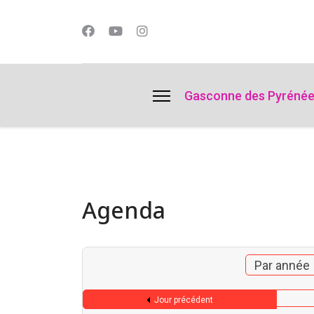
lts.
Gasconne des Pyréné
Agenda
Par année
Jour précédent