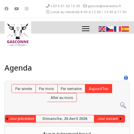
+33 5 61 60 15 30
gascon@wanadoo.fr
Lundi au Vendredi 8:30 à 12:30 / 13:30 à 17:30
Agenda
Par année
Par mois
Par semaine
Aujourd'hui
Aller au mois
Dimanche, 26 Avril 2026
Jour précédent
Jour suivant