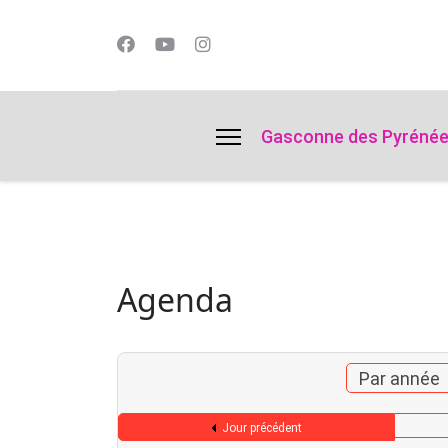
lts.
Gasconne des Pyréné
Agenda
Par année
Jour précédent