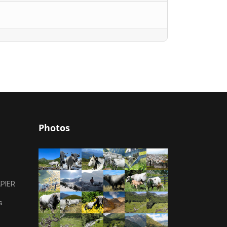
Photos
APIER
s