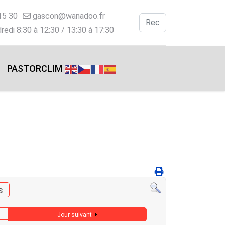
15 30
gascon@wanadoo.fr
Valider
redi 8:30 à 12:30 / 13:30 à 17:30
Type 2 or more charac
PASTORCLIM
s
Jour suivant