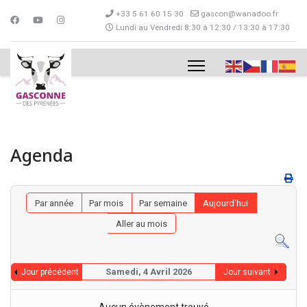
+33 5 61 60 15 30
gascon@wanadoo.fr
Lundi au Vendredi 8:30 à 12:30 / 13:30 à 17:30
Agenda
Par année
Par mois
Par semaine
Aujourd'hui
Aller au mois
Samedi, 4 Avril 2026
Jour précédent
Jour suivant