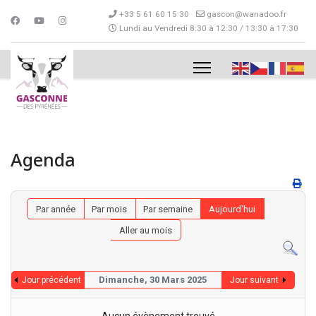
+33 5 61 60 15 30
gascon@wanadoo.fr
Lundi au Vendredi 8:30 à 12:30 / 13:30 à 17:30
Agenda
Par année
Par mois
Par semaine
Aujourd'hui
Aller au mois
Dimanche, 30 Mars 2025
Jour précédent
Jour suivant