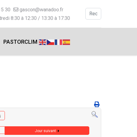
15 30
gascon@wanadoo.fr
Valider
redi 8:30 à 12:30 / 13:30 à 17:30
Type 2 or more charac
PASTORCLIM
s
Jour suivant