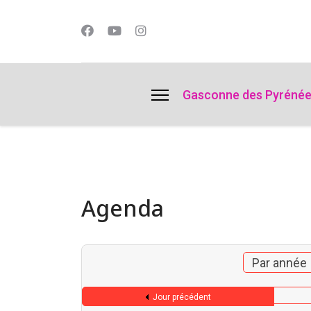
lts.
Gasconne des Pyréné
Agenda
Par année
Jour précédent