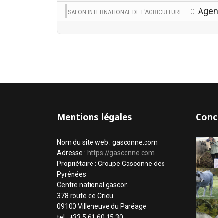
:: Age
SALON INTERNATIONAL DE L'AGRICULTURE
Mentions légales
Conc
Nom du site web : gasconne.com
Adresse :
https://gasconne.com
Propriétaire : Groupe Gasconne des
Pyrénées
Centre national gascon
378 route de Crieu
09100 Villeneuve du Paréage
tel : +33 5 61 60 15 30