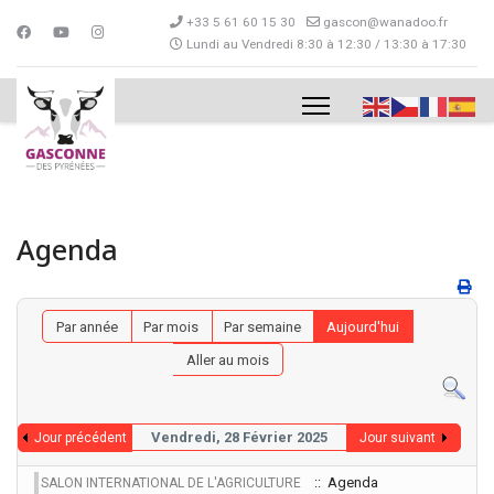
+33 5 61 60 15 30
gascon@wanadoo.fr
Lundi au Vendredi 8:30 à 12:30 / 13:30 à 17:30
Agenda
Par année
Par mois
Par semaine
Aujourd'hui
Aller au mois
Vendredi, 28 Février 2025
Jour précédent
Jour suivant
:: Agenda
SALON INTERNATIONAL DE L'AGRICULTURE