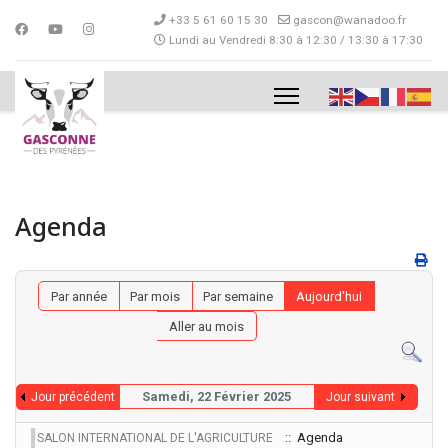
+33 5 61 60 15 30
gascon@wanadoo.fr
Lundi au Vendredi 8:30 à 12:30 / 13:30 à 17:30
Agenda
Par année
Par mois
Par semaine
Aujourd'hui
Aller au mois
Samedi, 22 Février 2025
Jour précédent
Jour suivant
:: Agenda
SALON INTERNATIONAL DE L'AGRICULTURE