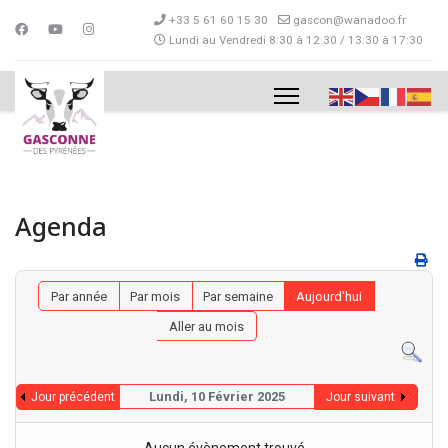
+33 5 61 60 15 30
gascon@wanadoo.fr
Lundi au Vendredi 8:30 à 12:30 / 13:30 à 17:30
Agenda
Par année
Par mois
Par semaine
Aujourd'hui
Aller au mois
Lundi, 10 Février 2025
Jour précédent
Jour suivant