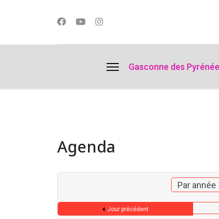
lts.
Gasconne des Pyréné
Agenda
Par année
Jour précédent