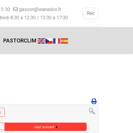
15 30
gascon@wanadoo.fr
Valider
redi 8:30 à 12:30 / 13:30 à 17:30
Type 2 or more charac
PASTORCLIM
s
Jour suivant