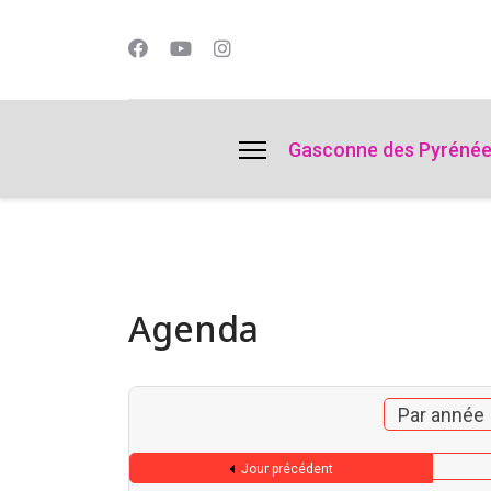
lts.
Gasconne des Pyréné
Agenda
Par année
Jour précédent