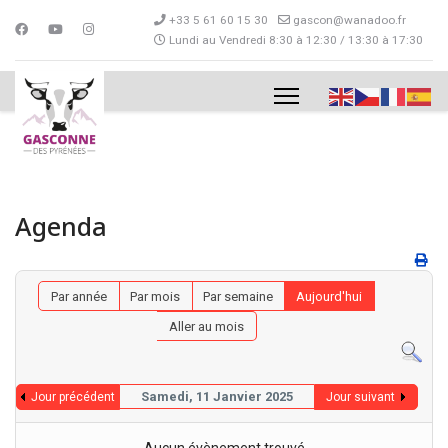
+33 5 61 60 15 30
gascon@wanadoo.fr
Lundi au Vendredi 8:30 à 12:30 / 13:30 à 17:30
Agenda
Par année
Par mois
Par semaine
Aujourd'hui
Aller au mois
Samedi, 11 Janvier 2025
Jour précédent
Jour suivant