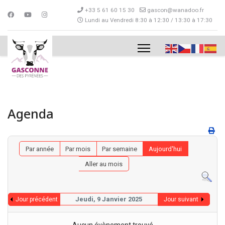
+33 5 61 60 15 30
gascon@wanadoo.fr
Lundi au Vendredi 8:30 à 12:30 / 13:30 à 17:30
Agenda
Par année
Par mois
Par semaine
Aujourd'hui
Aller au mois
Jeudi, 9 Janvier 2025
Jour précédent
Jour suivant