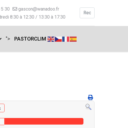
15 30
gascon@wanadoo.fr
Valider
redi 8:30 à 12:30 / 13:30 à 17:30
Type 2 or more charac
">
PASTORCLIM
s