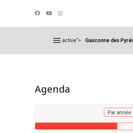
active">
Gasconne des Pyré
lts.
Agenda
Par année