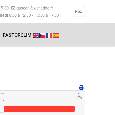
15 30
gascon@wanadoo.fr
Valider
redi 8:30 à 12:30 / 13:30 à 17:30
Type 2 or more charac
PASTORCLIM
s