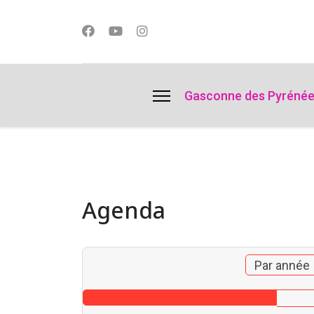
lts.
Gasconne des Pyréné
Agenda
Par année