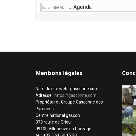
:: Agenda
Salon REGAL
Mentions légales
Conc
Nom du site web : gasconne.com
Adresse :
https://gasconne.com
Propriétaire : Groupe Gasconne des
Pyrénées
Centre national gascon
378 route de Crieu
09100 Villeneuve du Paréage
tel : +33 5 61 60 15 30