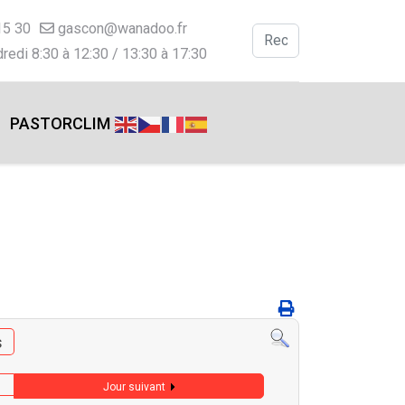
15 30
gascon@wanadoo.fr
Valider
redi 8:30 à 12:30 / 13:30 à 17:30
Type 2 or more charac
PASTORCLIM
s
Jour suivant