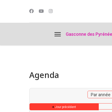
lts.
Gasconne des Pyréné
Agenda
Par année
Jour précédent