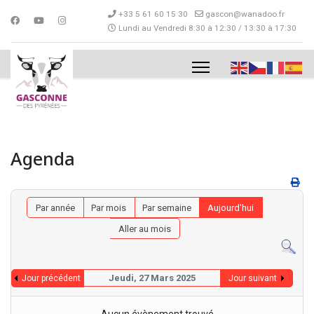
+33 5 61 60 15 30
gascon@wanadoo.fr
Lundi au Vendredi 8:30 à 12:30 / 13:30 à 17:30
Agenda
Par année
Par mois
Par semaine
Aujourd'hui
Aller au mois
Jeudi, 27 Mars 2025
Jour précédent
Jour suivant