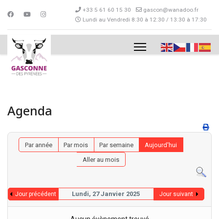
+33 5 61 60 15 30
gascon@wanadoo.fr
Lundi au Vendredi 8:30 à 12:30 / 13:30 à 17:30
Agenda
Par année
Par mois
Par semaine
Aujourd'hui
Aller au mois
Lundi, 27 Janvier 2025
Jour précédent
Jour suivant