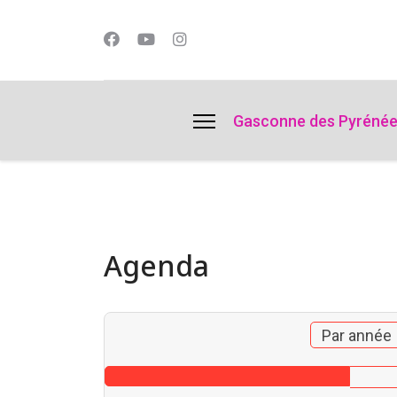
lts.
Gasconne des Pyréné
Agenda
Par année