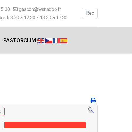
15 30
gascon@wanadoo.fr
Valider
redi 8:30 à 12:30 / 13:30 à 17:30
Type 2 or more charac
PASTORCLIM
s