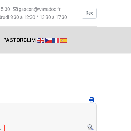
15 30
gascon@wanadoo.fr
Valider
redi 8:30 à 12:30 / 13:30 à 17:30
Type 2 or more charac
PASTORCLIM
s