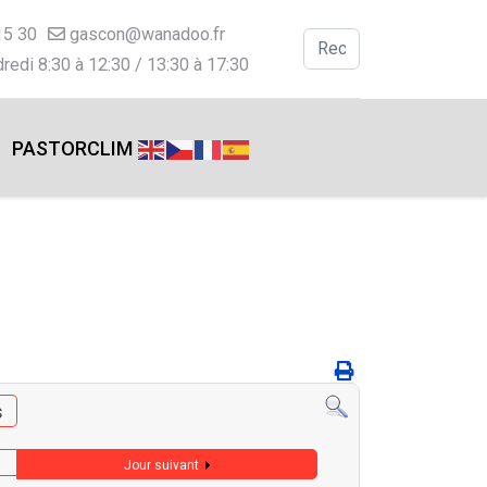
15 30
gascon@wanadoo.fr
Valider
redi 8:30 à 12:30 / 13:30 à 17:30
Type 2 or more charac
PASTORCLIM
s
Jour suivant