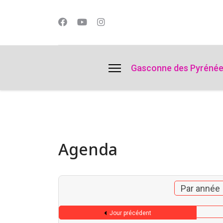
lts.
Gasconne des Pyréné
Agenda
Par année
Jour précédent