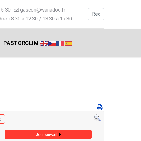
15 30
gascon@wanadoo.fr
Valider
redi 8:30 à 12:30 / 13:30 à 17:30
Type 2 or more charac
PASTORCLIM
s
Jour suivant