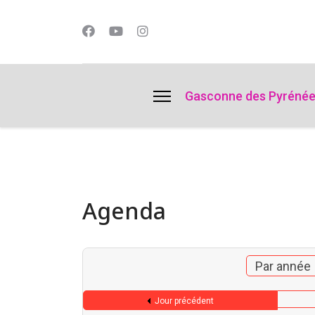
lts.
Gasconne des Pyréné
Agenda
Par année
Jour précédent