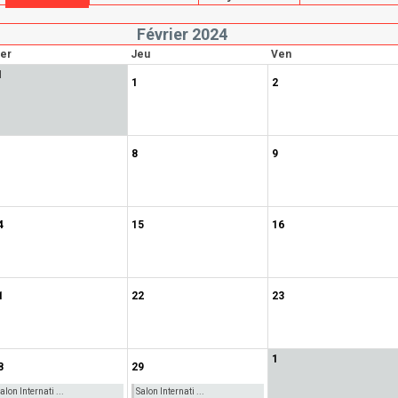
Février 2024
er
Jeu
Ven
1
1
2
8
9
4
15
16
1
22
23
1
8
29
alon Internati ...
Salon Internati ...