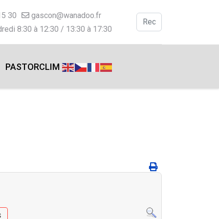
15 30
gascon@wanadoo.fr
Valider
redi 8:30 à 12:30 / 13:30 à 17:30
Type 2 or more charac
PASTORCLIM
s