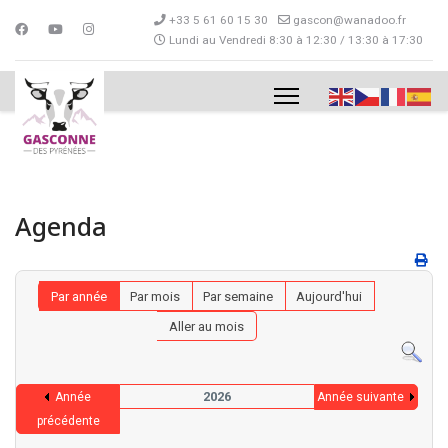
+33 5 61 60 15 30
gascon@wanadoo.fr
Lundi au Vendredi 8:30 à 12:30 / 13:30 à 17:30
Agenda
Par année
Par mois
Par semaine
Aujourd'hui
Aller au mois
2026
Année
Année suivante
précédente