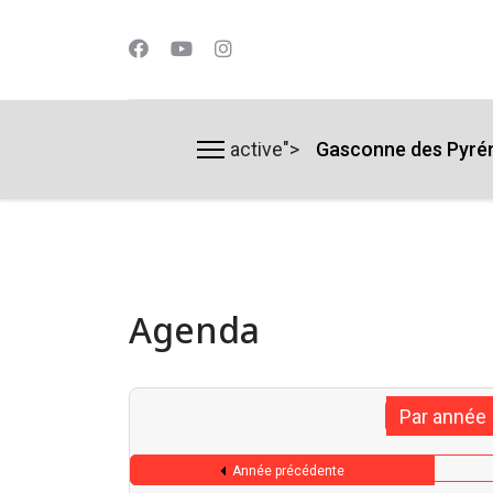
active">
Gasconne des Pyré
lts.
Agenda
Par année
Année précédente