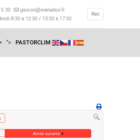
15 30
gascon@wanadoo.fr
Valider
redi 8:30 à 12:30 / 13:30 à 17:30
Type 2 or more charac
">
PASTORCLIM
s
Année suivante