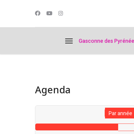
lts.
Gasconne des Pyréné
Agenda
Par année