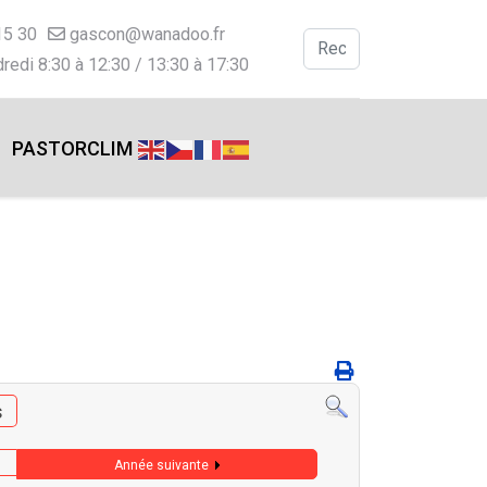
15 30
gascon@wanadoo.fr
Valider
redi 8:30 à 12:30 / 13:30 à 17:30
Type 2 or more charac
PASTORCLIM
s
Année suivante