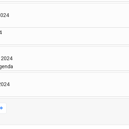
2024
4
n 2024
genda
 2024
Limite de la pagination