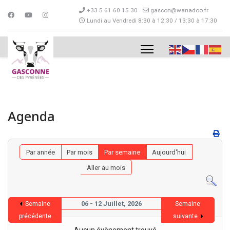
+33 5 61 60 15 30
gascon@wanadoo.fr
Lundi au Vendredi 8:30 à 12:30 / 13:30 à 17:30
Agenda
Par année
Par mois
Par semaine
Aujourd'hui
Aller au mois
06 - 12 Juillet, 2026
Semaine
Semaine
précédente
suivante