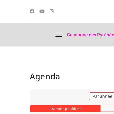
lts.
Gasconne des Pyréné
Agenda
Par année
Semaine précédente