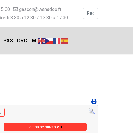
15 30
gascon@wanadoo.fr
Valider
redi 8:30 à 12:30 / 13:30 à 17:30
Type 2 or more charac
PASTORCLIM
s
Semaine suivante