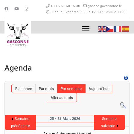
+33 5 61 60 15 30
gascon@wanadoo.fr
Lundi au Vendredi 8:30 à 12:30 / 13:30 à 17:30
Agenda
Par année
Par mois
Par semaine
Aujourd'hui
Aller au mois
25 - 31 Mai, 2026
Semaine
Semaine
précédente
suivante