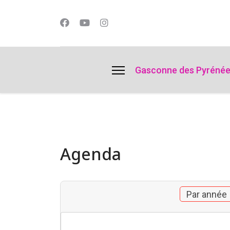
lts.
Gasconne des Pyréné
Agenda
Par année