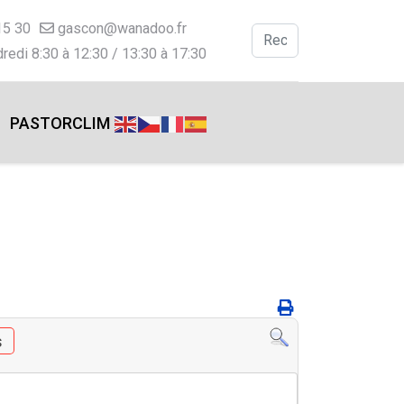
15 30
gascon@wanadoo.fr
Valider
redi 8:30 à 12:30 / 13:30 à 17:30
Type 2 or more charac
PASTORCLIM
s