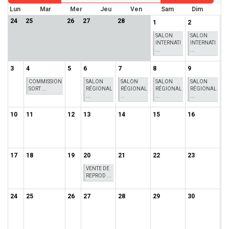
Lun
Mar
Mer
Jeu
Ven
Sam
Dim
24
25
26
27
28
1
2
SALON
SALON
INTERNATI
INTERNATI
...
...
3
4
5
6
7
8
9
COMMISSION
SALON
SALON
SALON
SALON
SORT ...
RÉGIONAL
RÉGIONAL
RÉGIONAL
RÉGIONAL
...
...
...
...
10
11
12
13
14
15
16
17
18
19
20
21
22
23
VENTE DE
REPROD ...
24
25
26
27
28
29
30