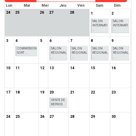
Lun
Mar
Mer
Jeu
Ven
Sam
Dim
24
25
26
27
28
1
2
SALON
SALON
INTERNATI
INTERNATI
...
...
3
4
5
6
7
8
9
COMMISSION
SALON
SALON
SALON
SALON
SORT ...
RÉGIONAL
RÉGIONAL
RÉGIONAL
RÉGIONAL
...
...
...
...
10
11
12
13
14
15
16
17
18
19
20
21
22
23
VENTE DE
REPROD ...
24
25
26
27
28
29
30