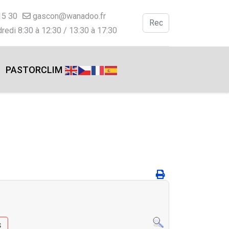
15 30
gascon@wanadoo.fr
Valider
redi 8:30 à 12:30 / 13:30 à 17:30
Type 2 or more charac
PASTORCLIM
s