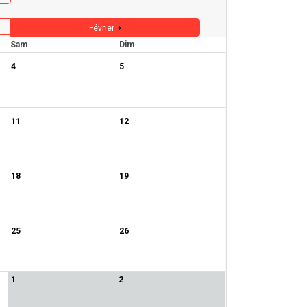
Février
Sam
Dim
4
5
11
12
18
19
25
26
1
2