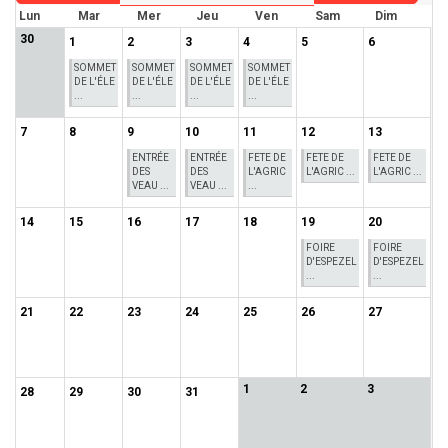
Lun
Mar
Mer
Jeu
Ven
Sam
Dim
30
1
2
3
4
5
6
SOMMET
SOMMET
SOMMET
SOMMET
DE L'ÉLE
DE L'ÉLE
DE L'ÉLE
DE L'ÉLE
...
...
...
...
7
8
9
10
11
12
13
ENTRÉE
ENTRÉE
FETE DE
FETE DE
FETE DE
DES
DES
L'AGRIC
L'AGRIC ...
L'AGRIC ...
VEAU ...
VEAU ...
...
14
15
16
17
18
19
20
FOIRE
FOIRE
D'ESPEZEL
D'ESPEZEL
...
...
21
22
23
24
25
26
27
1
2
3
28
29
30
31