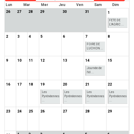
Lun
Mar
Mer
Jeu
Ven
Sam
Dim
26
27
28
29
30
31
1
FETE DE
L'AGRIC ...
2
3
4
5
6
7
8
FOIRE DE
LUCHON ...
9
10
11
12
13
14
15
Journée de
l'él ...
16
17
18
19
20
21
22
Les
Les
Les
Les
Pyrénéennes
Pyrénéennes
Pyrénéennes
Pyrénéennes
...
...
...
...
23
24
25
26
27
28
29