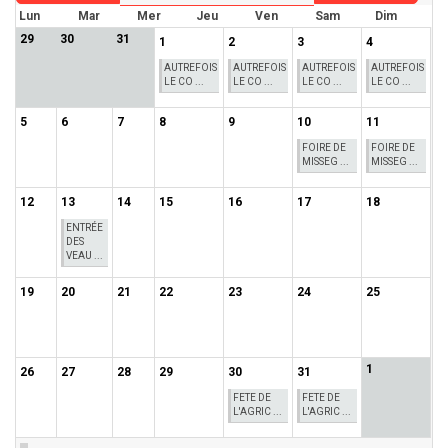
Lun
Mar
Mer
Jeu
Ven
Sam
Dim
29
30
31
1
2
3
4
AUTREFOIS
AUTREFOIS
AUTREFOIS
AUTREFOIS
LE CO ...
LE CO ...
LE CO ...
LE CO ...
5
6
7
8
9
10
11
FOIRE DE
FOIRE DE
MISSEG ...
MISSEG ...
12
13
14
15
16
17
18
ENTRÉE
DES
VEAU ...
19
20
21
22
23
24
25
1
26
27
28
29
30
31
FETE DE
FETE DE
L'AGRIC ...
L'AGRIC ...