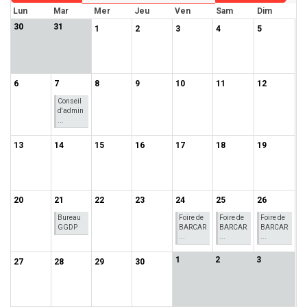
Lun
Mar
Mer
Jeu
Ven
Sam
Dim
30
31
1
2
3
4
5
6
7
8
9
10
11
12
Conseil
d'admin
...
13
14
15
16
17
18
19
20
21
22
23
24
25
26
Bureau
Foire de
Foire de
Foire de
GGDP
BARCAR
BARCAR
BARCAR
...
...
...
1
2
3
27
28
29
30