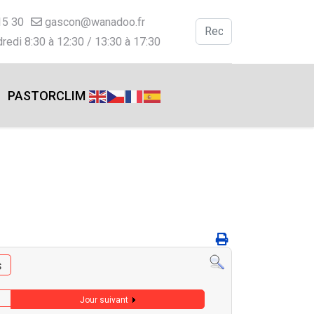
15 30
gascon@wanadoo.fr
Valider
redi 8:30 à 12:30 / 13:30 à 17:30
Type 2 or more charac
PASTORCLIM
s
Jour suivant