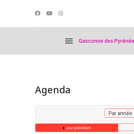
lts.
Gasconne des Pyréné
Agenda
Par année
Jour précédent