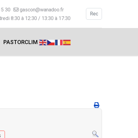
15 30
gascon@wanadoo.fr
Valider
redi 8:30 à 12:30 / 13:30 à 17:30
Type 2 or more charac
PASTORCLIM
s