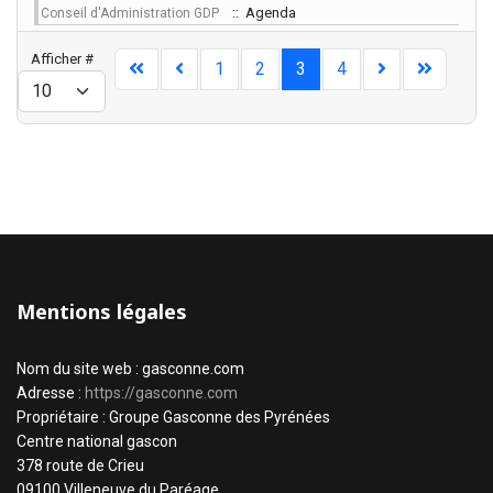
:: Agenda
Conseil d'Administration GDP
Limite de la pagination
Afficher #
1
2
3
4
Mentions légales
Nom du site web : gasconne.com
Adresse :
https://gasconne.com
Propriétaire : Groupe Gasconne des Pyrénées
Centre national gascon
378 route de Crieu
09100 Villeneuve du Paréage