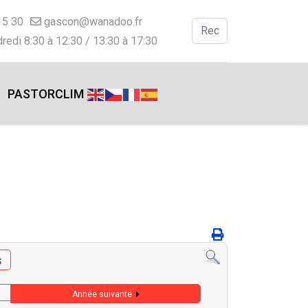
15 30
gascon@wanadoo.fr
Valider
redi 8:30 à 12:30 / 13:30 à 17:30
Type 2 or more charac
PASTORCLIM
s
Année suivante