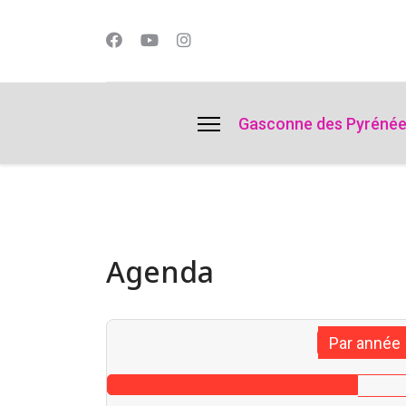
lts.
Gasconne des Pyréné
Agenda
Par année