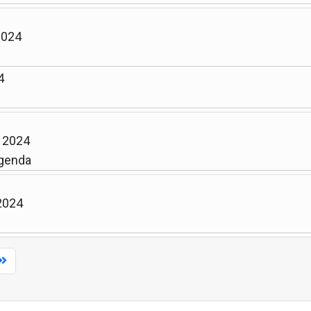
2024
4
n 2024
genda
 2024
Limite de la pagination