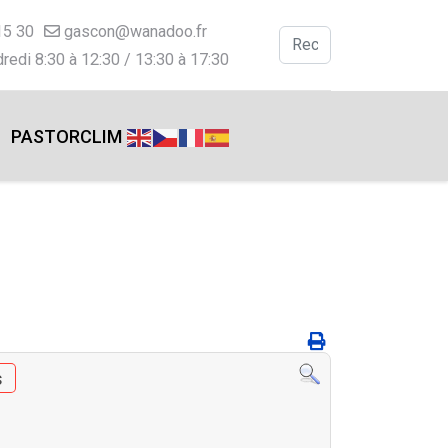
15 30
gascon@wanadoo.fr
Valider
redi 8:30 à 12:30 / 13:30 à 17:30
Type 2 or more charac
PASTORCLIM
s